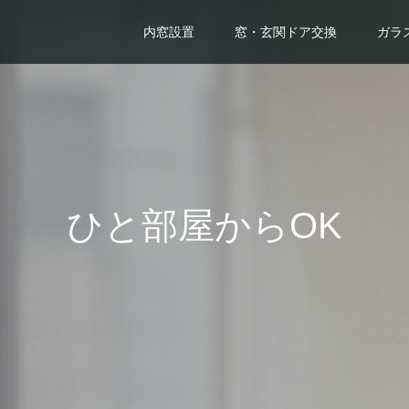
内窓設置
窓・玄関ドア交換
ガラ
ひと部屋からOK