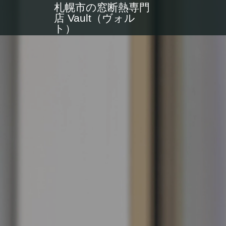
札幌市の窓断熱専門
店 Vault（ヴォル
ト）